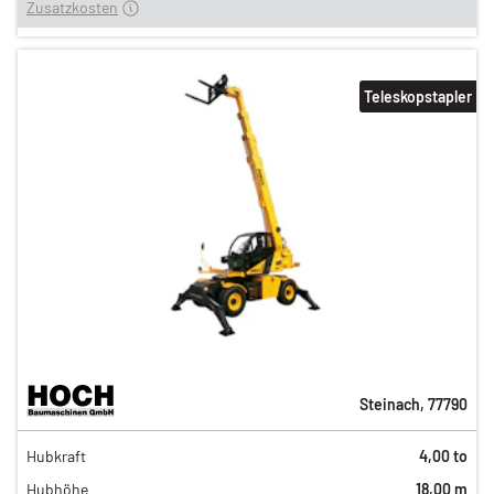
Zusatzkosten
Teleskopstapler
Steinach
,
77790
353,00 €
Hubkraft
4,00 to
294,00 €
Hubhöhe
18,00 m
245,00 €