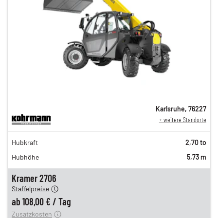
Karlsruhe
,
76227
+ weitere Standorte
188,00 €
Hubkraft
2,70 to
153,00 €
Hubhöhe
5,73 m
130,00 €
n
108,00 €
Kramer 2706
Staffelpreise
ung
12,00 €
ab
108,00 €
/
Tag
Zusatzkosten