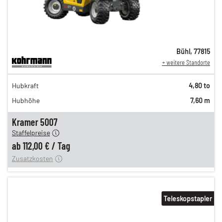
Bühl
,
77815
+ weitere Standorte
194,00 €
Hubkraft
4,80 to
162,00 €
Hubhöhe
7,60 m
135,00 €
n
112,00 €
Kramer 5007
Staffelpreise
ung
12,00 €
ab
112,00 €
/
Tag
Zusatzkosten
Teleskopstapler