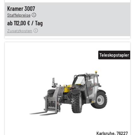
n
112,00 €
Kramer 3007
Staffelpreise
ung
12,00 €
ab
112,00 €
/
Tag
Zusatzkosten
Teleskopstapler
Karlsruhe
,
76227