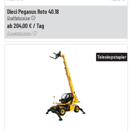
204,00 €
Dieci Pegasus Roto 40.18
Staffelpreise
ung
12,00 €
ab
204,00 €
/
Tag
Zusatzkosten
Teleskopstapler