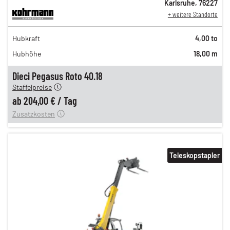
Karlsruhe
,
76227
+ weitere Standorte
353,00 €
Hubkraft
4,00 to
294,00 €
Hubhöhe
18,00 m
245,00 €
204,00 €
Dieci Pegasus Roto 40.18
Staffelpreise
ung
12,00 €
ab
204,00 €
/
Tag
Zusatzkosten
Teleskopstapler