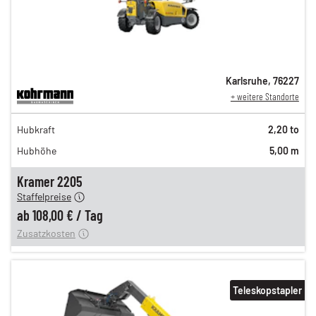
Karlsruhe
,
76227
+ weitere Standorte
188,00 €
Hubkraft
2,20 to
153,00 €
Hubhöhe
5,00 m
130,00 €
n
108,00 €
Kramer 2205
Staffelpreise
ung
12,00 €
ab
108,00 €
/
Tag
Zusatzkosten
Teleskopstapler