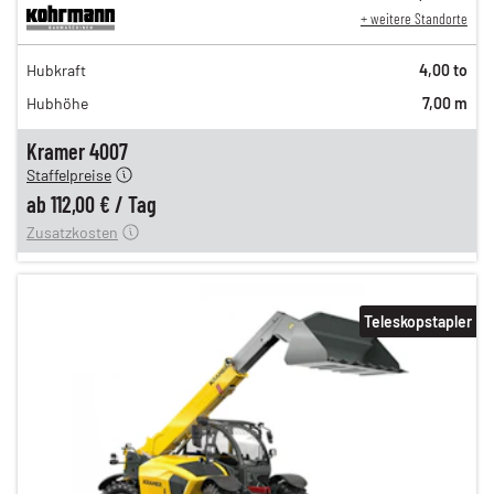
+ weitere Standorte
194,00 €
Hubkraft
4,00 to
162,00 €
Hubhöhe
7,00 m
135,00 €
n
112,00 €
Kramer 4007
Staffelpreise
ung
12,00 €
ab
112,00 €
/
Tag
Zusatzkosten
Teleskopstapler