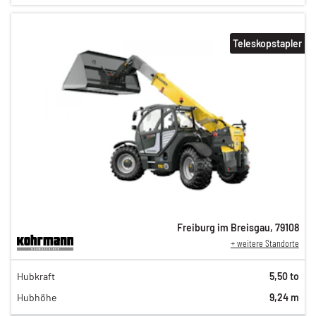
Teleskopstapler
Freiburg im Breisgau
,
79108
+ weitere Standorte
216,00 €
Hubkraft
5,50 to
180,00 €
Hubhöhe
9,24 m
150,00 €