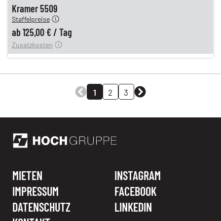
n
125,00 €
Kramer 5509
Staffelpreise
ung
12,00 €
ab
125,00 €
/
Tag
Zusatzkosten
1
2
3
MIETEN
INSTAGRAM
IMPRESSUM
FACEBOOK
DATENSCHUTZ
LINKEDIN