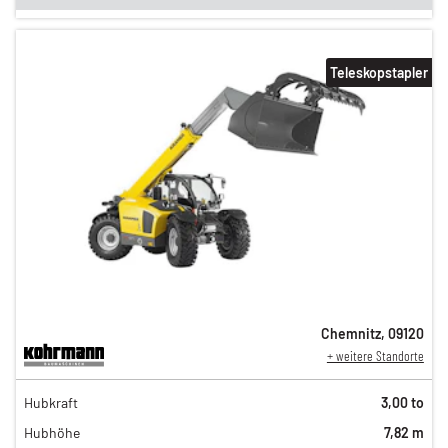
Teleskopstapler
Chemnitz
,
09120
+ weitere Standorte
194,00 €
Hubkraft
3,00 to
162,00 €
Hubhöhe
7,82 m
135,00 €