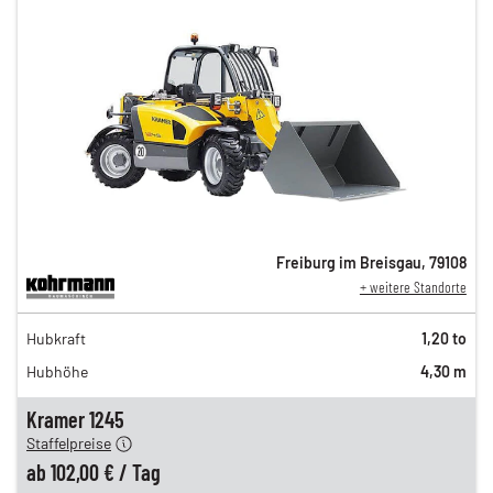
Freiburg im Breisgau
,
79108
+ weitere Standorte
174,00 €
Hubkraft
1,20 to
146,00 €
Hubhöhe
4,30 m
121,00 €
n
102,00 €
Kramer 1245
Staffelpreise
ung
12,00 €
ab
102,00 €
/
Tag