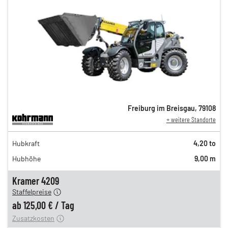
Freiburg im Breisgau
,
79108
+ weitere Standorte
216,00 €
Hubkraft
4,20 to
180,00 €
Hubhöhe
9,00 m
150,00 €
n
125,00 €
Kramer 4209
Staffelpreise
ung
12,00 €
ab
125,00 €
/
Tag
Zusatzkosten