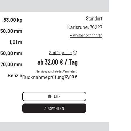
Standort
ab 1 Tag
54,00 €
83,00 kg
ab 2 Tagen
45,00 €
Karlsruhe
,
76227
450,00 mm
ab 6 Tagen
38,00 €
+ weitere Standorte
ab 21 Tagen
32,00 €
1,01 m
450,00 mm
Staffelpreise
ab
32,00 €
/
Tag
970,00 mm
Servicepauschale des Vermieters:
Benzin
Rücknahmeprüfung
12,00 €
DETAILS
AUSWÄHLEN