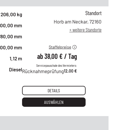
Standort
ab 1 Tag
65,00 €
206,00 kg
ab 2 Tagen
54,00 €
Horb am Neckar
,
72160
500,00 mm
ab 6 Tagen
45,00 €
+ weitere Standorte
ab 21 Tagen
38,00 €
780,00 mm
500,00 mm
Staffelpreise
ab
38,00 €
/
Tag
1,12 m
Servicepauschale des Vermieters:
Diesel
Rücknahmeprüfung
12,00 €
DETAILS
AUSWÄHLEN