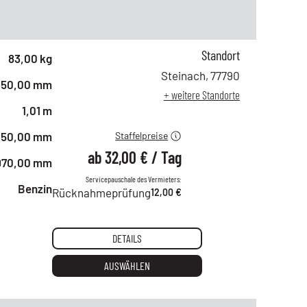
Standort
ab 1 Tag
54,00 €
83,00 kg
ab 2 Tagen
45,00 €
Steinach
,
77790
450,00 mm
ab 6 Tagen
38,00 €
+ weitere Standorte
ab 21 Tagen
32,00 €
1,01 m
450,00 mm
Staffelpreise
ab
32,00 €
/
Tag
970,00 mm
Servicepauschale des Vermieters:
Benzin
Rücknahmeprüfung
12,00 €
DETAILS
AUSWÄHLEN