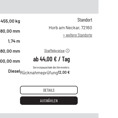
Standort
ab 1 Tag
76,00 €
455,00 kg
ab 2 Tagen
63,00 €
Horb am Neckar
,
72160
680,00 mm
ab 6 Tagen
51,00 €
+ weitere Standorte
ab 21 Tagen
44,00 €
1,74 m
680,00 mm
Staffelpreise
ab
44,00 €
/
Tag
800,00 mm
Servicepauschale des Vermieters:
Diesel
Rücknahmeprüfung
12,00 €
DETAILS
AUSWÄHLEN