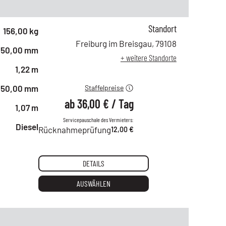
Standort
ab 1 Tag
61,00 €
156,00 kg
ab 2 Tagen
49,00 €
Freiburg im Breisgau
,
79108
450,00 mm
ab 6 Tagen
42,00 €
+ weitere Standorte
ab 21 Tagen
36,00 €
1,22 m
450,00 mm
Staffelpreise
ab
36,00 €
/
Tag
1,07 m
Servicepauschale des Vermieters:
Diesel
Rücknahmeprüfung
12,00 €
DETAILS
AUSWÄHLEN