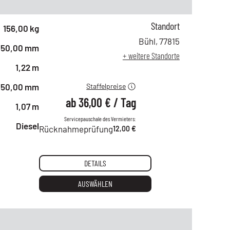
Standort
ab 1 Tag
61,00 €
156,00 kg
ab 2 Tagen
49,00 €
Bühl
,
77815
450,00 mm
ab 6 Tagen
42,00 €
+ weitere Standorte
ab 21 Tagen
36,00 €
1,22 m
450,00 mm
Staffelpreise
ab
36,00 €
/
Tag
1,07 m
Servicepauschale des Vermieters:
Diesel
Rücknahmeprüfung
12,00 €
DETAILS
AUSWÄHLEN