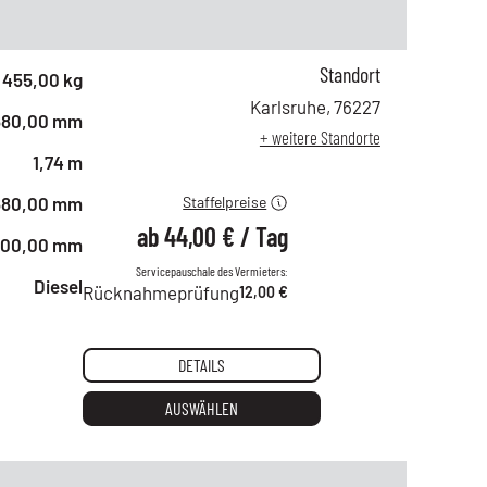
Standort
ab 1 Tag
76,00 €
455,00 kg
ab 2 Tagen
63,00 €
Karlsruhe
,
76227
680,00 mm
ab 6 Tagen
51,00 €
+ weitere Standorte
ab 21 Tagen
44,00 €
1,74 m
680,00 mm
Staffelpreise
ab
44,00 €
/
Tag
800,00 mm
Servicepauschale des Vermieters:
Diesel
Rücknahmeprüfung
12,00 €
DETAILS
AUSWÄHLEN