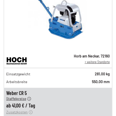
Horb am Neckar
,
72160
+ weitere Standorte
71,00 €
Einsatzgewicht
281,00 kg
n
60,00 €
Arbeitsbreite
550,00 mm
n
49,00 €
en
41,00 €
Weber CR 5
Staffelpreise
ung
12,00 €
ab
41,00 €
/
Tag
Zusatzkosten