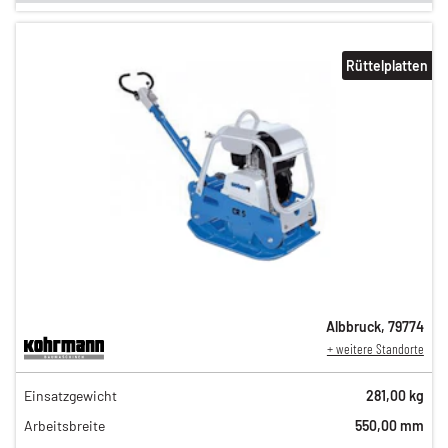
Rüttelplatten
Albbruck
,
79774
+ weitere Standorte
71,00 €
Einsatzgewicht
281,00 kg
n
60,00 €
Arbeitsbreite
550,00 mm
n
49,00 €