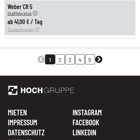
en
41,00 €
Weber CR 5
Staffelpreise
ung
12,00 €
ab
41,00 €
/
Tag
Zusatzkosten
1
2
3
4
5
MIETEN
INSTAGRAM
IMPRESSUM
FACEBOOK
DATENSCHUTZ
LINKEDIN