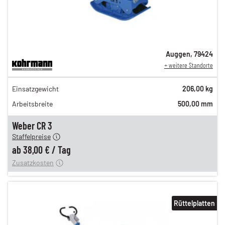
Auggen
,
79424
+ weitere Standorte
65,00 €
Einsatzgewicht
206,00 kg
n
54,00 €
Arbeitsbreite
500,00 mm
n
45,00 €
en
38,00 €
Weber CR 3
Staffelpreise
ung
12,00 €
ab
38,00 €
/
Tag
Zusatzkosten
Rüttelplatten