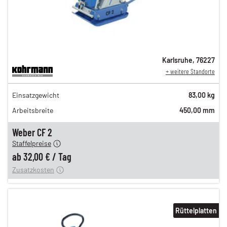
Karlsruhe
,
76227
+ weitere Standorte
54,00 €
Einsatzgewicht
83,00 kg
n
45,00 €
Arbeitsbreite
450,00 mm
n
38,00 €
en
32,00 €
Weber CF 2
Staffelpreise
ung
12,00 €
ab
32,00 €
/
Tag
Zusatzkosten
Rüttelplatten