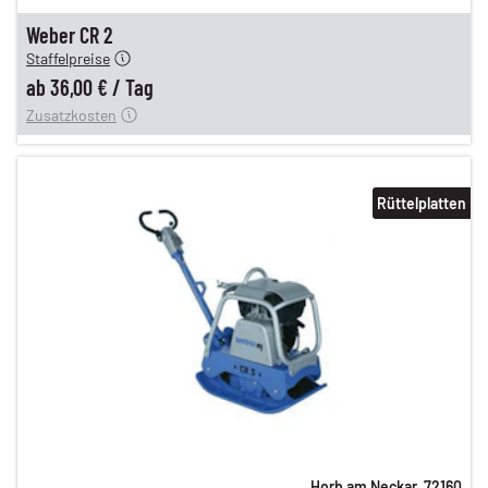
en
36,00 €
Weber CR 2
Staffelpreise
ung
12,00 €
ab
36,00 €
/
Tag
Zusatzkosten
Rüttelplatten
Horb am Neckar
,
72160