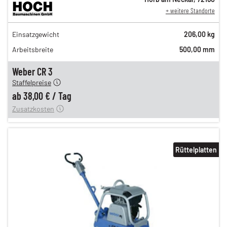
+ weitere Standorte
65,00 €
Einsatzgewicht
206,00 kg
n
54,00 €
Arbeitsbreite
500,00 mm
n
45,00 €
en
38,00 €
Weber CR 3
Staffelpreise
ung
12,00 €
ab
38,00 €
/
Tag
Zusatzkosten
Rüttelplatten