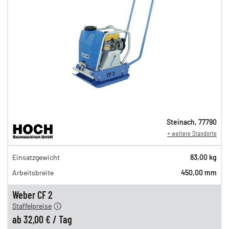
Steinach
,
77790
+ weitere Standorte
54,00 €
Einsatzgewicht
83,00 kg
n
45,00 €
Arbeitsbreite
450,00 mm
n
38,00 €
en
32,00 €
Weber CF 2
Staffelpreise
ung
12,00 €
ab
32,00 €
/
Tag