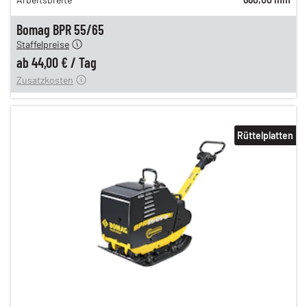
n
51,00 €
en
44,00 €
Bomag BPR 55/65
Staffelpreise
ung
12,00 €
ab
44,00 €
/
Tag
Zusatzkosten
Rüttelplatten