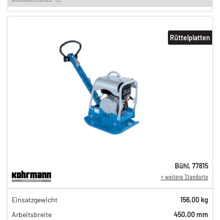
Rüttelplatten
Bühl
,
77815
+ weitere Standorte
61,00 €
Einsatzgewicht
156,00 kg
n
49,00 €
Arbeitsbreite
450,00 mm
n
42,00 €