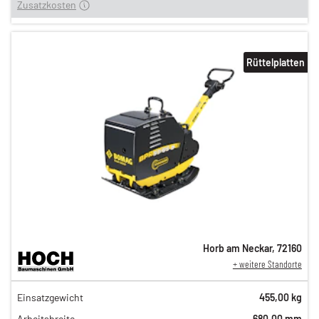
Zusatzkosten
Rüttelplatten
Horb am Neckar
,
72160
+ weitere Standorte
76,00 €
Einsatzgewicht
455,00 kg
n
63,00 €
Arbeitsbreite
680,00 mm