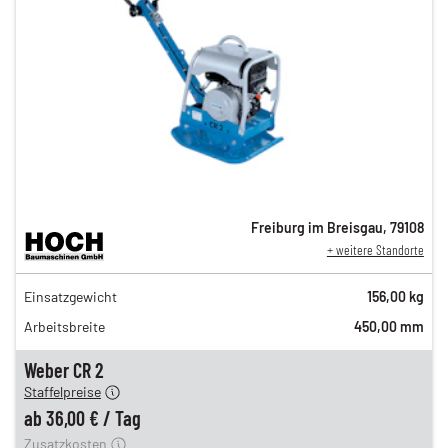
Freiburg im Breisgau
,
79108
+ weitere Standorte
61,00 €
Einsatzgewicht
156,00 kg
n
49,00 €
Arbeitsbreite
450,00 mm
n
42,00 €
en
36,00 €
Weber CR 2
Staffelpreise
ung
12,00 €
ab
36,00 €
/
Tag
Zusatzkosten