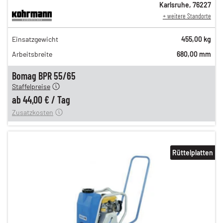
Karlsruhe
,
76227
+ weitere Standorte
76,00 €
Einsatzgewicht
455,00 kg
n
63,00 €
Arbeitsbreite
680,00 mm
n
51,00 €
en
44,00 €
Bomag BPR 55/65
Staffelpreise
ung
12,00 €
ab
44,00 €
/
Tag
Zusatzkosten
Rüttelplatten