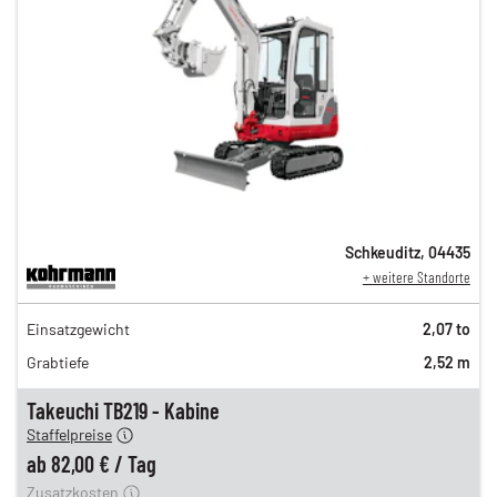
Schkeuditz
,
04435
+ weitere Standorte
141,00 €
Einsatzgewicht
2,07 to
n
117,00 €
Grabtiefe
2,52 m
98,00 €
n
82,00 €
Takeuchi TB219 - Kabine
Staffelpreise
ung
12,00 €
ab
82,00 €
/
Tag
Zusatzkosten