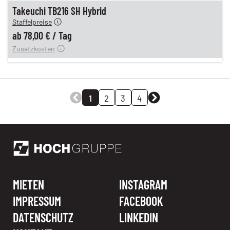
n
78,00 €
Takeuchi TB216 SH Hybrid
Staffelpreise
ung
12,00 €
ab
78,00 €
/
Tag
Zusatzkosten
1
2
3
4
MIETEN
INSTAGRAM
IMPRESSUM
FACEBOOK
DATENSCHUTZ
LINKEDIN