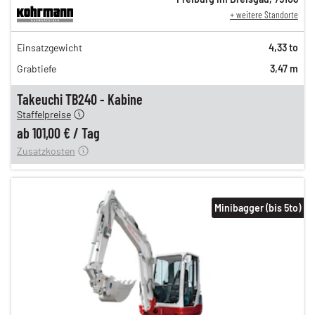
+ weitere Standorte
173,00 €
Einsatzgewicht
4,33 to
145,00 €
Grabtiefe
3,47 m
120,00 €
n
101,00 €
Takeuchi TB240 - Kabine
Staffelpreise
ung
12,00 €
ab
101,00 €
/
Tag
Zusatzkosten
Minibagger (bis 5to)