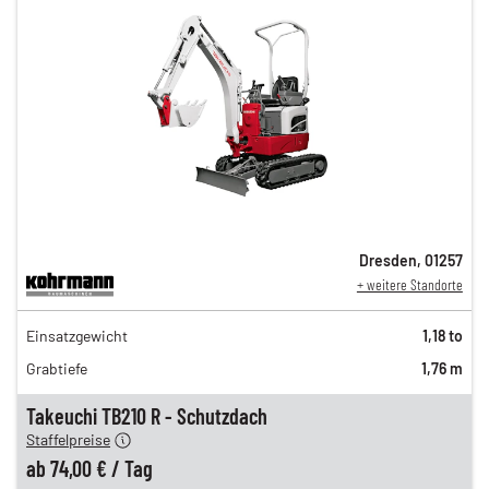
Dresden
,
01257
+ weitere Standorte
127,00 €
Einsatzgewicht
1,18 to
106,00 €
Grabtiefe
1,76 m
88,00 €
n
74,00 €
Takeuchi TB210 R - Schutzdach
Staffelpreise
ung
12,00 €
ab
74,00 €
/
Tag