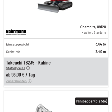
Chemnitz
,
09120
+ weitere Standorte
162,00 €
Einsatzgewicht
3,64 to
135,00 €
Grabtiefe
3,40 m
112,00 €
n
93,00 €
Takeuchi TB235 - Kabine
Staffelpreise
ung
12,00 €
ab
93,00 €
/
Tag
Zusatzkosten
Minibagger (bis 5to)