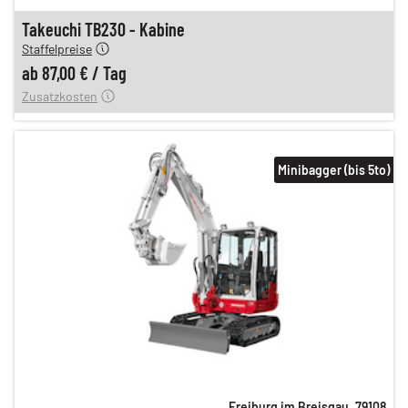
n
87,00 €
Takeuchi TB230 - Kabine
Staffelpreise
ung
12,00 €
ab
87,00 €
/
Tag
Zusatzkosten
Minibagger (bis 5to)
Freiburg im Breisgau
,
79108