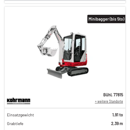
Minibagger (bis 5to)
Bühl
,
77815
+ weitere Standorte
134,00 €
Einsatzgewicht
1,91 to
111,00 €
Grabtiefe
2,39 m
92,00 €