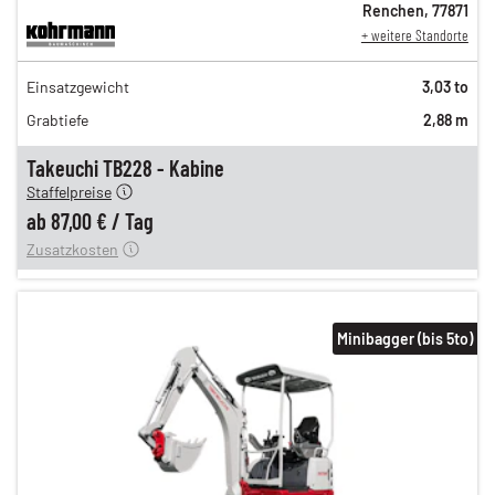
Renchen
,
77871
+ weitere Standorte
151,00 €
Einsatzgewicht
3,03 to
126,00 €
Grabtiefe
2,88 m
105,00 €
n
87,00 €
Takeuchi TB228 - Kabine
Staffelpreise
ung
12,00 €
ab
87,00 €
/
Tag
Zusatzkosten
Minibagger (bis 5to)