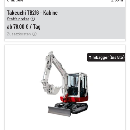
92,00 €
n
78,00 €
Takeuchi TB216 - Kabine
Staffelpreise
ung
12,00 €
ab
78,00 €
/
Tag
Zusatzkosten
Minibagger (bis 5to)