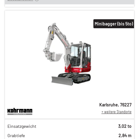
Minibagger (bis 5to)
Karlsruhe
,
76227
+ weitere Standorte
151,00 €
Einsatzgewicht
3,02 to
126,00 €
Grabtiefe
2,84 m
105,00 €