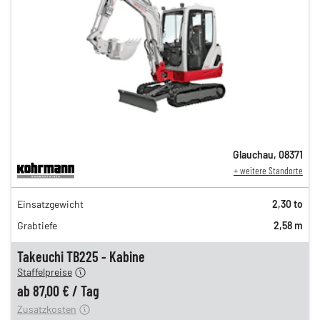
Glauchau
,
08371
+ weitere Standorte
151,00 €
Einsatzgewicht
2,30 to
126,00 €
Grabtiefe
2,58 m
105,00 €
n
87,00 €
Takeuchi TB225 - Kabine
Staffelpreise
ung
12,00 €
ab
87,00 €
/
Tag
Zusatzkosten