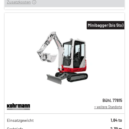
Zusatzkosten
Minibagger (bis 5to)
Bühl
,
77815
+ weitere Standorte
134,00 €
Einsatzgewicht
1,84 to
111,00 €
Grabtiefe
2,39 m