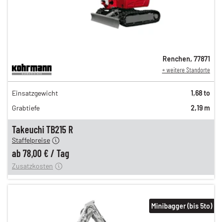
Renchen
,
77871
+ weitere Standorte
134,00 €
Einsatzgewicht
1,68 to
111,00 €
Grabtiefe
2,19 m
92,00 €
n
78,00 €
Takeuchi TB215 R
Staffelpreise
ung
12,00 €
ab
78,00 €
/
Tag
Zusatzkosten
Minibagger (bis 5to)