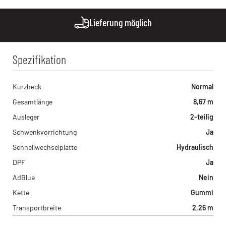
Kohrmann Baumaschinen - Halle
Lieskauer Straße 4, 06120 - Halle (Saale) , DE
Lieferung möglich
Spezifikation
Kurzheck
Normal
Gesamtlänge
8,67 m
Ausleger
2-teilig
Schwenkvorrichtung
Ja
Schnellwechselplatte
Hydraulisch
DPF
Ja
AdBlue
Nein
Kette
Gummi
Transportbreite
2,26 m