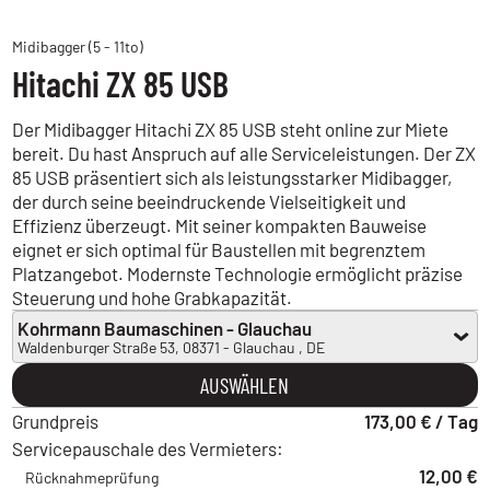
Midibagger (5 - 11to)
Hitachi ZX 85 USB
Der Midibagger Hitachi ZX 85 USB steht online zur Miete
bereit. Du hast Anspruch auf alle Serviceleistungen. Der ZX
85 USB präsentiert sich als leistungsstarker Midibagger,
der durch seine beeindruckende Vielseitigkeit und
Effizienz überzeugt. Mit seiner kompakten Bauweise
eignet er sich optimal für Baustellen mit begrenztem
Platzangebot. Modernste Technologie ermöglicht präzise
Steuerung und hohe Grabkapazität.
Kohrmann Baumaschinen - Glauchau
Waldenburger Straße 53, 08371 - Glauchau , DE
Kohrmann Baumaschinen - Glauchau
AUSWÄHLEN
Waldenburger Straße 53, 08371 - Glauchau , DE
Grundpreis
Kohrmann Baumaschinen - Döbeln
173,00 € / Tag
Am Fuchsloch 7, 04720 - Döbeln , DE
Servicepauschale des Vermieters:
Kohrmann Baumaschinen - Chemnitz
12,00 €
Rücknahmeprüfung
Annaberger Straße 136, 09120 - Chemnitz , DE