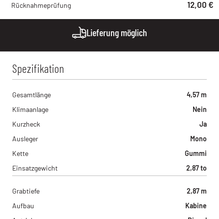
Hoch Baumaschinen - Steinach
12,00 €
Rücknahmeprüfung
Bildstöckle 10, 77790 - Steinach , DE
Lieferung möglich
Spezifikation
Gesamtlänge
4,57 m
Klimaanlage
Nein
Kurzheck
Ja
Ausleger
Mono
Kette
Gummi
Einsatzgewicht
2,87 to
Grabtiefe
2,87 m
Aufbau
Kabine