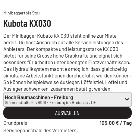
Minibagger (bis 5to)
Kubota KX030
Der Minibagger Kubato KX 030 steht online zur Miete
bereit. Du hast Anspruch auf alle Serviceleistungen des
Anbieters. Der kompakte und leistungsstarke KX 030
bietet für seine Grösse hohe Grabkräfte und eignet sich
besonders für Arbeiten unter beengten Platzverhältnissen.
Das Hydrauliksystem macht es möglich, dass gleichzeitig
simultane Arbeitsfunktionen durchgeführt werden können.
So können beispielsweise Ausleger, Löffelstiel, Löffel und
Ausleger schwenken, zusammen betätigt werden.
Hoch Baumaschinen - Freiburg
Siemenstraße 6, 79108 - Freiburg im Breisgau , DE
Hoch Baumaschinen - Freiburg
AUSWÄHLEN
Siemenstraße 6, 79108 - Freiburg im Breisgau , DE
Grundpreis
Hoch Baumaschinen - Horb
105,00 € / Tag
Liststraße 13, 72160 - Horb am Neckar , DE
Servicepauschale des Vermieters: