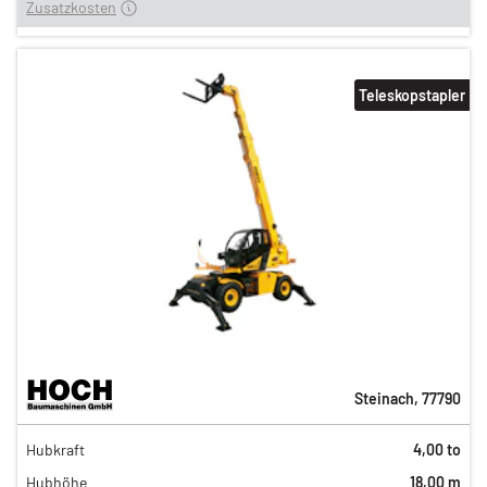
Zusatzkosten
Teleskopstapler
Steinach
,
77790
353,00 €
Hubkraft
4,00 to
294,00 €
Hubhöhe
18,00 m
245,00 €