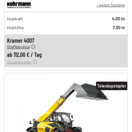
+ weitere Standorte
194,00 €
Hubkraft
4,00 to
162,00 €
Hubhöhe
7,00 m
135,00 €
n
112,00 €
Kramer 4007
Staffelpreise
ung
12,00 €
ab
112,00 €
/
Tag
Zusatzkosten
Teleskopstapler