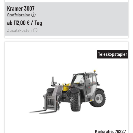
n
112,00 €
Kramer 3007
Staffelpreise
ung
12,00 €
ab
112,00 €
/
Tag
Zusatzkosten
Teleskopstapler
Karlsruhe
,
76227