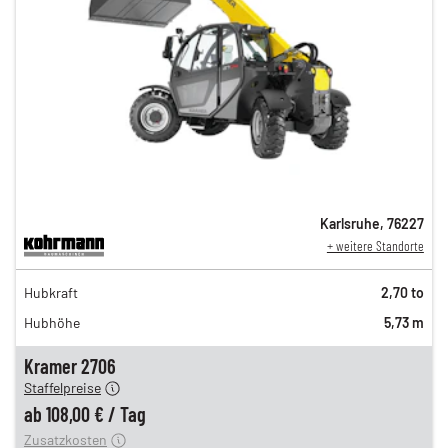
Karlsruhe
,
76227
+ weitere Standorte
188,00 €
Hubkraft
2,70 to
153,00 €
Hubhöhe
5,73 m
130,00 €
n
108,00 €
Kramer 2706
Staffelpreise
ung
12,00 €
ab
108,00 €
/
Tag
Zusatzkosten