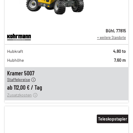
Bühl
,
77815
+ weitere Standorte
194,00 €
Hubkraft
4,80 to
162,00 €
Hubhöhe
7,60 m
135,00 €
n
112,00 €
Kramer 5007
Staffelpreise
ung
12,00 €
ab
112,00 €
/
Tag
Zusatzkosten
Teleskopstapler