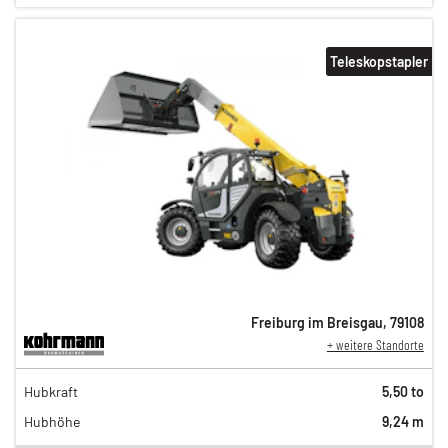
Teleskopstapler
Freiburg im Breisgau
,
79108
+ weitere Standorte
216,00 €
Hubkraft
5,50 to
180,00 €
Hubhöhe
9,24 m
150,00 €