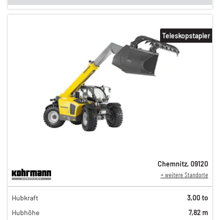
Teleskopstapler
Chemnitz
,
09120
+ weitere Standorte
194,00 €
Hubkraft
3,00 to
162,00 €
Hubhöhe
7,82 m
135,00 €