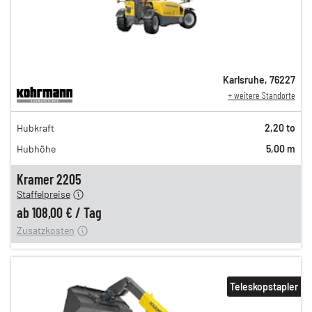
Karlsruhe
,
76227
+ weitere Standorte
188,00 €
Hubkraft
2,20 to
153,00 €
Hubhöhe
5,00 m
130,00 €
n
108,00 €
Kramer 2205
Staffelpreise
ung
12,00 €
ab
108,00 €
/
Tag
Zusatzkosten
Teleskopstapler