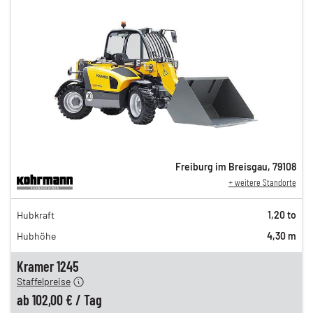
Freiburg im Breisgau
,
79108
+ weitere Standorte
174,00 €
Hubkraft
1,20 to
146,00 €
Hubhöhe
4,30 m
121,00 €
n
102,00 €
Kramer 1245
Staffelpreise
ung
12,00 €
ab
102,00 €
/
Tag