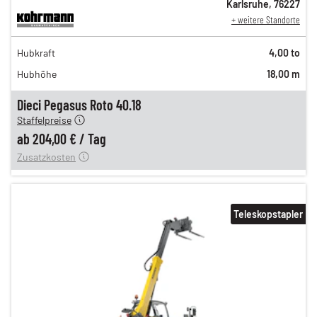
Karlsruhe
,
76227
+ weitere Standorte
353,00 €
Hubkraft
4,00 to
294,00 €
Hubhöhe
18,00 m
245,00 €
204,00 €
Dieci Pegasus Roto 40.18
Staffelpreise
ung
12,00 €
ab
204,00 €
/
Tag
Zusatzkosten
Teleskopstapler