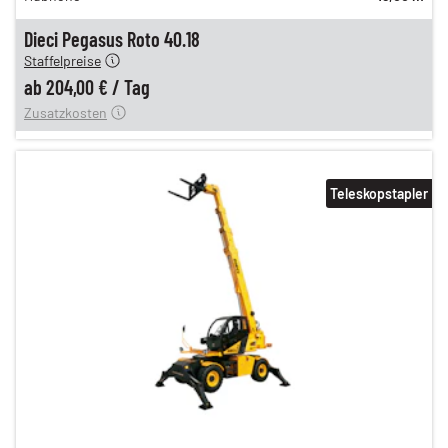
204,00 €
Dieci Pegasus Roto 40.18
Staffelpreise
ung
12,00 €
ab
204,00 €
/
Tag
Zusatzkosten
Teleskopstapler