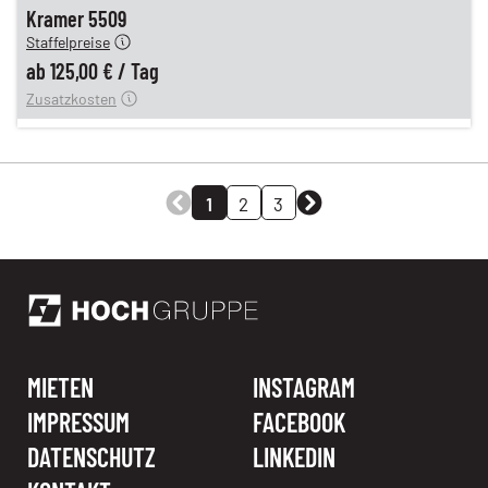
n
125,00 €
Kramer 5509
Staffelpreise
ung
12,00 €
ab
125,00 €
/
Tag
Zusatzkosten
1
2
3
MIETEN
INSTAGRAM
IMPRESSUM
FACEBOOK
DATENSCHUTZ
LINKEDIN