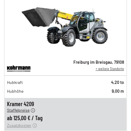
Freiburg im Breisgau
,
79108
+ weitere Standorte
216,00 €
Hubkraft
4,20 to
180,00 €
Hubhöhe
9,00 m
150,00 €
n
125,00 €
Kramer 4209
Staffelpreise
ung
12,00 €
ab
125,00 €
/
Tag
Zusatzkosten