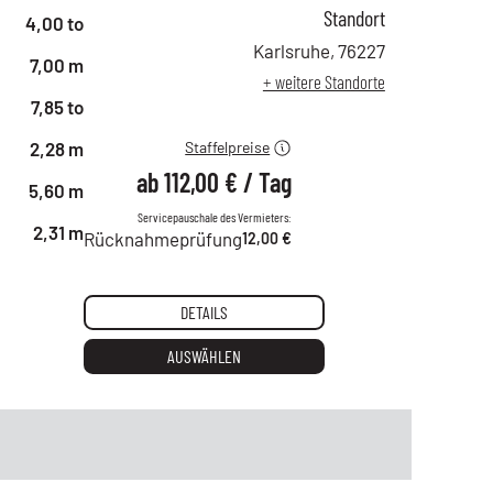
Standort
ab 1 Tag
194,00 €
4,00 to
ab 2 Tagen
162,00 €
Karlsruhe
,
76227
7,00 m
ab 6 Tagen
135,00 €
+ weitere Standorte
ab 21 Tagen
112,00 €
7,85 to
2,28 m
Staffelpreise
ab
112,00 €
/
Tag
5,60 m
Servicepauschale des Vermieters:
2,31 m
Rücknahmeprüfung
12,00 €
DETAILS
AUSWÄHLEN