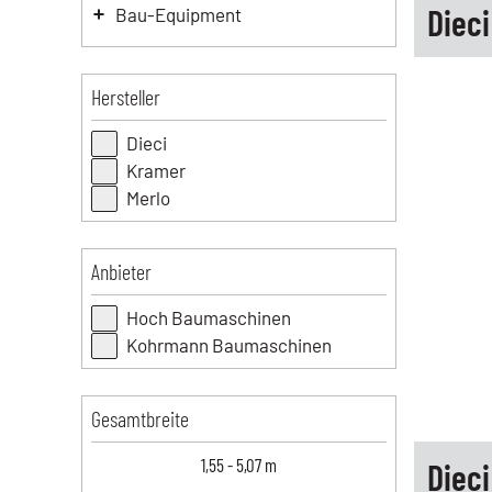
Dieci
Bau-Equipment
Hersteller
Dieci
Kramer
Merlo
Anbieter
Hoch Baumaschinen
Kohrmann Baumaschinen
Gesamtbreite
1,55
-
5,07
m
Dieci