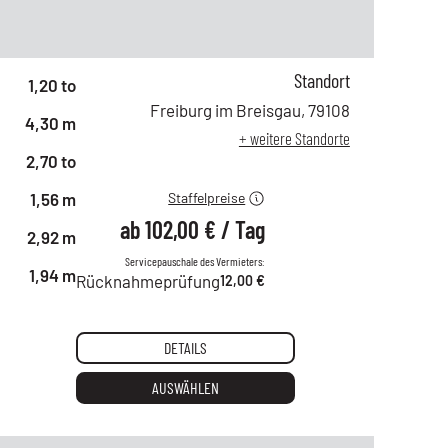
Standort
ab 1 Tag
174,00 €
1,20 to
ab 2 Tagen
146,00 €
Freiburg im Breisgau
,
79108
4,30 m
ab 6 Tagen
121,00 €
+ weitere Standorte
ab 21 Tagen
102,00 €
2,70 to
1,56 m
Staffelpreise
ab
102,00 €
/
Tag
2,92 m
Servicepauschale des Vermieters:
1,94 m
Rücknahmeprüfung
12,00 €
DETAILS
AUSWÄHLEN