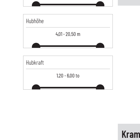
Hubhöhe
4,01
-
20,50
m
Hubkraft
1,20
-
6,00
to
Kram