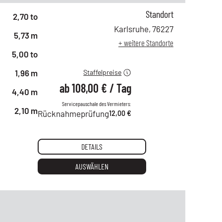
Standort
ab 1 Tag
188,00 €
2,70 to
ab 2 Tagen
153,00 €
Karlsruhe
,
76227
5,73 m
ab 6 Tagen
130,00 €
+ weitere Standorte
ab 21 Tagen
108,00 €
5,00 to
1,96 m
Staffelpreise
ab
108,00 €
/
Tag
4,40 m
Servicepauschale des Vermieters:
2,10 m
Rücknahmeprüfung
12,00 €
DETAILS
AUSWÄHLEN