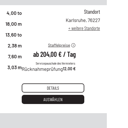
Standort
ab 1 Tag
353,00 €
4,00 to
ab 2 Tagen
294,00 €
Karlsruhe
,
76227
18,00 m
ab 6 Tagen
245,00 €
+ weitere Standorte
ab 21 Tagen
204,00 €
13,60 to
2,38 m
Staffelpreise
ab
204,00 €
/
Tag
7,60 m
Servicepauschale des Vermieters:
3,03 m
Rücknahmeprüfung
12,00 €
DETAILS
AUSWÄHLEN