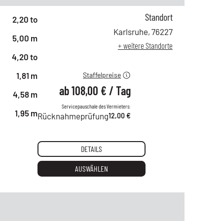
Standort
ab 1 Tag
188,00 €
2,20 to
ab 2 Tagen
153,00 €
Karlsruhe
,
76227
5,00 m
ab 6 Tagen
130,00 €
+ weitere Standorte
ab 21 Tagen
108,00 €
4,20 to
1,81 m
Staffelpreise
ab
108,00 €
/
Tag
4,58 m
Servicepauschale des Vermieters:
1,95 m
Rücknahmeprüfung
12,00 €
DETAILS
AUSWÄHLEN