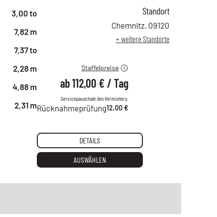
Standort
ab 1 Tag
194,00 €
3,00 to
ab 2 Tagen
162,00 €
Chemnitz
,
09120
7,82 m
ab 6 Tagen
135,00 €
+ weitere Standorte
ab 21 Tagen
112,00 €
7,37 to
2,28 m
Staffelpreise
ab
112,00 €
/
Tag
4,88 m
Servicepauschale des Vermieters:
2,31 m
Rücknahmeprüfung
12,00 €
DETAILS
AUSWÄHLEN