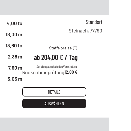
ab 1 Tag
353,00 €
ab 2 Tagen
294,00 €
Standort
4,00 to
ab 6 Tagen
245,00 €
Steinach
,
77790
18,00 m
ab 21 Tagen
204,00 €
13,60 to
Staffelpreise
ab
204,00 €
/
Tag
2,38 m
Servicepauschale des Vermieters:
7,60 m
Rücknahmeprüfung
12,00 €
3,03 m
DETAILS
AUSWÄHLEN