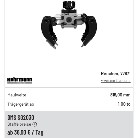
Renchen
,
77871
+ weitere Standorte
61,00 €
Maulweite
816,00 mm
n
49,00 €
Trägergerät ab
1,00 to
n
42,00 €
en
36,00 €
DMS SG2030
Staffelpreise
ung
12,00 €
ab
36,00 €
/
Tag