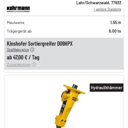
Lahr/Schwarzwald
,
77933
+ weitere Standorte
82,00 €
Maulweite
1,55 m
n
68,00 €
Trägergerät ab
6,00 to
n
58,00 €
en
47,00 €
Kinshofer Sortiergreifer D09HPX
Staffelpreise
ung
12,00 €
ab
47,00 €
/
Tag
Zusatzkosten
Hydraulikhämmer