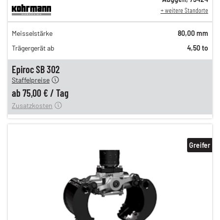
+ weitere Standorte
129,00 €
Meisselstärke
80,00 mm
108,00 €
Trägergerät ab
4,50 to
89,00 €
n
75,00 €
Epiroc SB 302
Staffelpreise
ung
12,00 €
ab
75,00 €
/
Tag
Zusatzkosten
Greifer