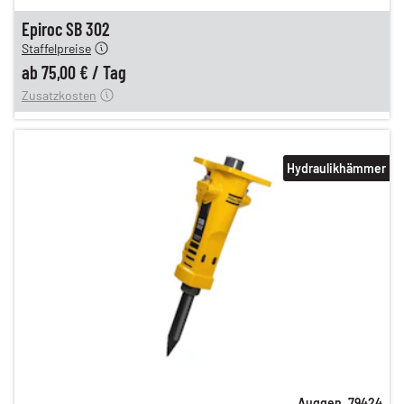
n
75,00 €
Epiroc SB 302
Staffelpreise
ung
12,00 €
ab
75,00 €
/
Tag
Zusatzkosten
Hydraulikhämmer
Auggen
,
79424