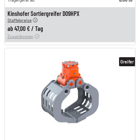
n
58,00 €
en
47,00 €
Kinshofer Sortiergreifer D09HPX
Staffelpreise
ung
12,00 €
ab
47,00 €
/
Tag
Zusatzkosten
Greifer