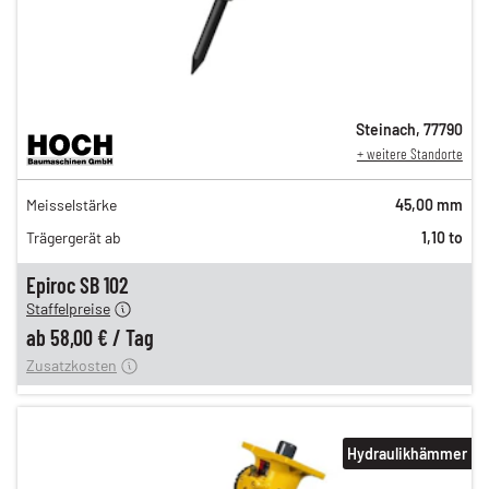
Steinach
,
77790
+ weitere Standorte
98,00 €
Meisselstärke
45,00 mm
n
81,00 €
Trägergerät ab
1,10 to
n
67,00 €
en
58,00 €
Epiroc SB 102
Staffelpreise
ung
12,00 €
ab
58,00 €
/
Tag
Zusatzkosten
Hydraulikhämmer