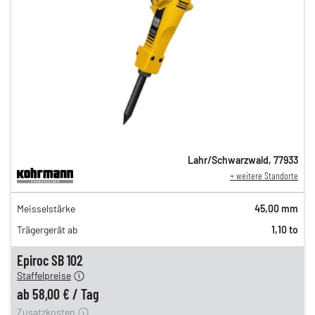
Lahr/Schwarzwald
,
77933
+ weitere Standorte
98,00 €
Meisselstärke
45,00 mm
n
81,00 €
Trägergerät ab
1,10 to
n
67,00 €
en
58,00 €
Epiroc SB 102
Staffelpreise
ung
12,00 €
ab
58,00 €
/
Tag
Zusatzkosten