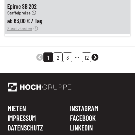
n
63,00 €
Epiroc SB 202
Staffelpreise
ung
12,00 €
ab
63,00 €
/
Tag
Zusatzkosten
...
1
2
3
12
MIETEN
INSTAGRAM
IMPRESSUM
FACEBOOK
DATENSCHUTZ
LINKEDIN