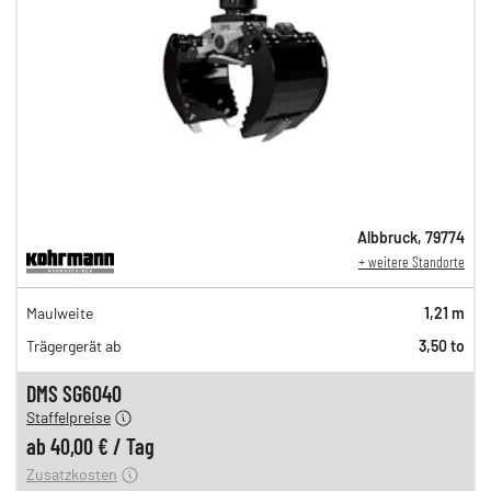
Albbruck
,
79774
+ weitere Standorte
69,00 €
Maulweite
1,21 m
n
59,00 €
Trägergerät ab
3,50 to
n
47,00 €
en
40,00 €
DMS SG6040
Staffelpreise
ung
12,00 €
ab
40,00 €
/
Tag
Zusatzkosten