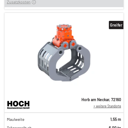
Zusatzkosten
Greifer
Horb am Neckar
,
72160
+ weitere Standorte
82,00 €
Maulweite
1,55 m
n
68,00 €
Trägergerät ab
6,00 to