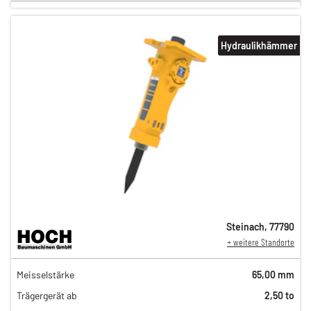
Hydraulikhämmer
Steinach
,
77790
+ weitere Standorte
108,00 €
Meisselstärke
65,00 mm
89,00 €
Trägergerät ab
2,50 to
75,00 €