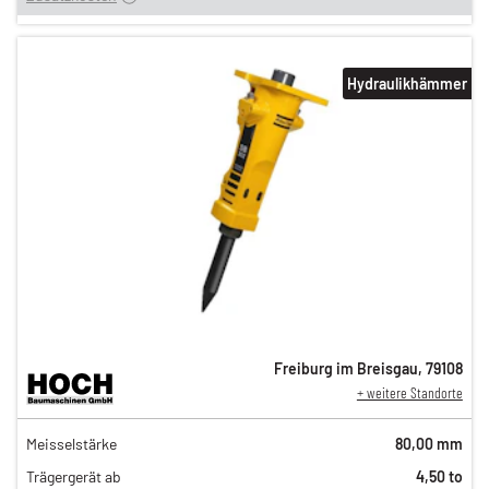
Hydraulikhämmer
Freiburg im Breisgau
,
79108
+ weitere Standorte
129,00 €
Meisselstärke
80,00 mm
108,00 €
Trägergerät ab
4,50 to
89,00 €