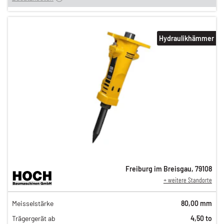
Hydraulikhämmer
Freiburg im Breisgau
,
79108
+ weitere Standorte
129,00 €
Meisselstärke
80,00 mm
108,00 €
Trägergerät ab
4,50 to
89,00 €