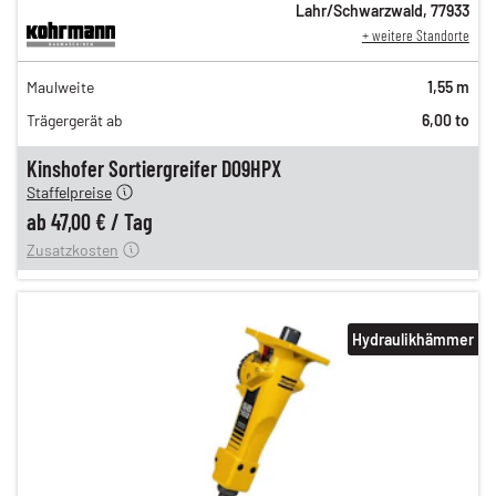
Lahr/Schwarzwald
,
77933
+ weitere Standorte
82,00 €
Maulweite
1,55 m
n
68,00 €
Trägergerät ab
6,00 to
n
58,00 €
en
47,00 €
Kinshofer Sortiergreifer D09HPX
Staffelpreise
ung
12,00 €
ab
47,00 €
/
Tag
Zusatzkosten
Hydraulikhämmer