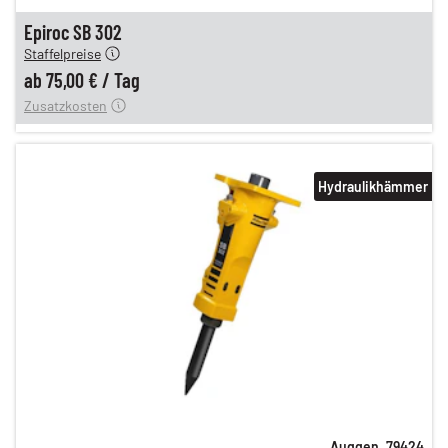
n
75,00 €
Epiroc SB 302
Staffelpreise
ung
12,00 €
ab
75,00 €
/
Tag
Zusatzkosten
Hydraulikhämmer
Auggen
,
79424