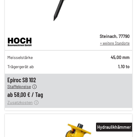
Steinach
,
77790
+ weitere Standorte
98,00 €
Meisselstärke
45,00 mm
n
81,00 €
Trägergerät ab
1,10 to
n
67,00 €
en
58,00 €
Epiroc SB 102
Staffelpreise
ung
12,00 €
ab
58,00 €
/
Tag
Zusatzkosten
Hydraulikhämmer