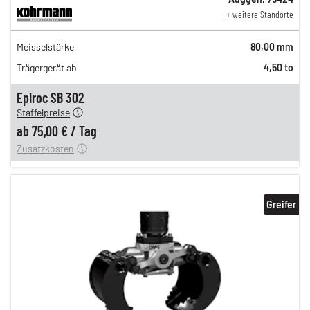
+ weitere Standorte
129,00 €
Meisselstärke
80,00 mm
108,00 €
Trägergerät ab
4,50 to
89,00 €
n
75,00 €
Epiroc SB 302
Staffelpreise
ung
12,00 €
ab
75,00 €
/
Tag
Zusatzkosten
Greifer