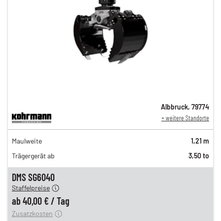
Albbruck
,
79774
+ weitere Standorte
69,00 €
Maulweite
1,21 m
n
59,00 €
Trägergerät ab
3,50 to
n
47,00 €
en
40,00 €
DMS SG6040
Staffelpreise
ung
12,00 €
ab
40,00 €
/
Tag
Zusatzkosten