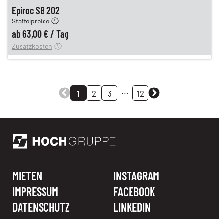
n
63,00 €
Epiroc SB 202
Staffelpreise
ung
12,00 €
ab
63,00 €
/
Tag
Zusatzkosten
...
1
2
3
12
MIETEN
INSTAGRAM
IMPRESSUM
FACEBOOK
DATENSCHUTZ
LINKEDIN