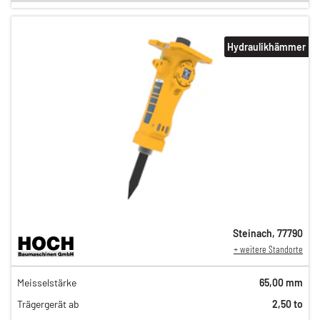
Hydraulikhämmer
Steinach
,
77790
+ weitere Standorte
108,00 €
Meisselstärke
65,00 mm
89,00 €
Trägergerät ab
2,50 to
75,00 €