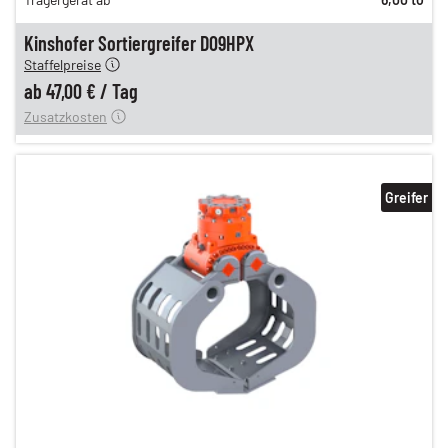
n
58,00 €
en
47,00 €
Kinshofer Sortiergreifer D09HPX
Staffelpreise
ung
12,00 €
ab
47,00 €
/
Tag
Zusatzkosten
Greifer