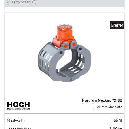
Zusatzkosten
Greifer
Horb am Neckar
,
72160
+ weitere Standorte
82,00 €
Maulweite
1,55 m
n
68,00 €
Trägergerät ab
6,00 to