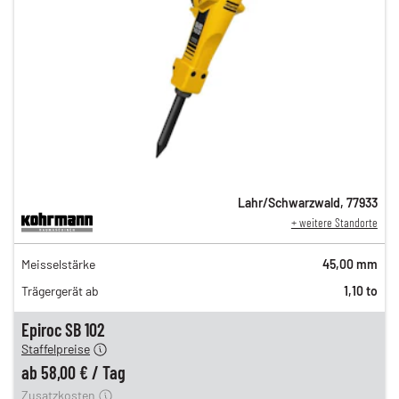
Lahr/Schwarzwald
,
77933
+ weitere Standorte
98,00 €
Meisselstärke
45,00 mm
n
81,00 €
Trägergerät ab
1,10 to
n
67,00 €
en
58,00 €
Epiroc SB 102
Staffelpreise
ung
12,00 €
ab
58,00 €
/
Tag
Zusatzkosten