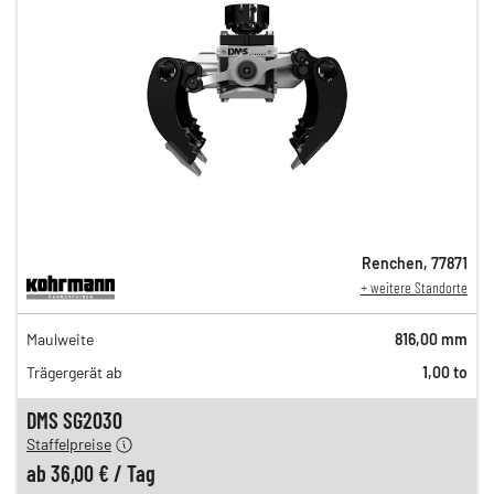
Renchen
,
77871
+ weitere Standorte
61,00 €
Maulweite
816,00 mm
n
49,00 €
Trägergerät ab
1,00 to
n
42,00 €
en
36,00 €
DMS SG2030
Staffelpreise
ung
12,00 €
ab
36,00 €
/
Tag