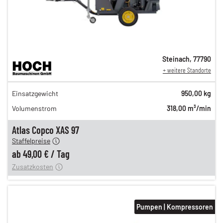
Steinach
,
77790
+ weitere Standorte
86,00 €
Einsatzgewicht
950,00 kg
n
71,00 €
Volumenstrom
318,00 m³/min
n
61,00 €
en
49,00 €
Atlas Copco XAS 97
Staffelpreise
ung
12,00 €
ab
49,00 €
/
Tag
Zusatzkosten
Pumpen | Kompressoren