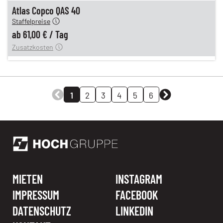
n
61,00 €
Atlas Copco QAS 40
Staffelpreise
ung
12,00 €
ab
61,00 €
/
Tag
Zusatzkosten
1
2
3
4
5
6
MIETEN
INSTAGRAM
IMPRESSUM
FACEBOOK
DATENSCHUTZ
LINKEDIN