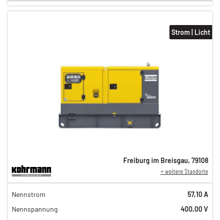
Strom | Licht
Freiburg im Breisgau
,
79108
+ weitere Standorte
104,00 €
Nennstrom
57,10 A
86,00 €
Nennspannung
400,00 V
71,00 €