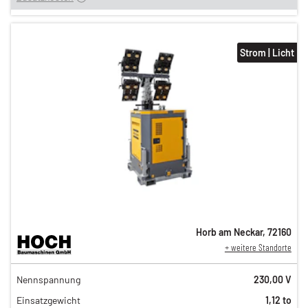
Strom | Licht
Horb am Neckar
,
72160
+ weitere Standorte
134,00 €
Nennspannung
230,00 V
111,00 €
Einsatzgewicht
1,12 to
92,00 €