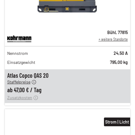
Bühl
,
77815
+ weitere Standorte
82,00 €
Nennstrom
24,50 A
n
68,00 €
Einsatzgewicht
795,00 kg
n
58,00 €
en
47,00 €
Atlas Copco QAS 20
Staffelpreise
ung
12,00 €
ab
47,00 €
/
Tag
Zusatzkosten
Strom | Licht