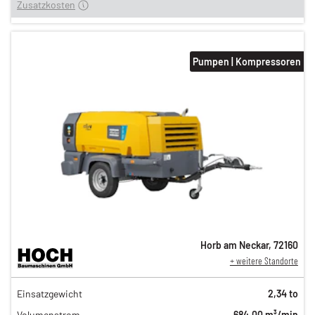
Zusatzkosten
Pumpen | Kompressoren
Horb am Neckar
,
72160
+ weitere Standorte
162,00 €
Einsatzgewicht
2,34 to
135,00 €
Volumenstrom
684,00 m³/min