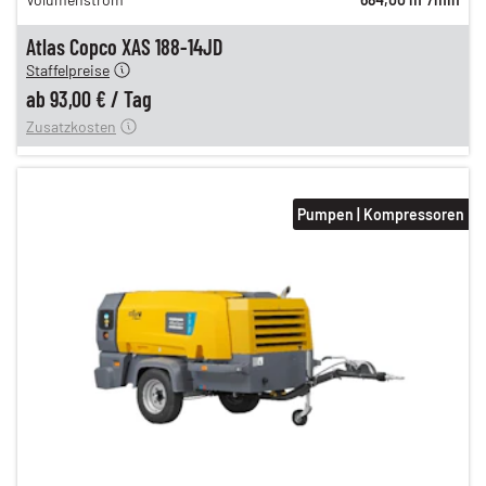
112,00 €
n
93,00 €
Atlas Copco XAS 188-14JD
Staffelpreise
ung
12,00 €
ab
93,00 €
/
Tag
Zusatzkosten
Pumpen | Kompressoren