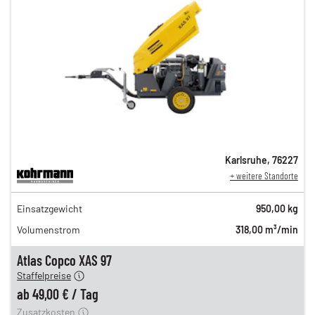
Karlsruhe
,
76227
+ weitere Standorte
86,00 €
Einsatzgewicht
950,00 kg
n
71,00 €
Volumenstrom
318,00 m³/min
n
61,00 €
en
49,00 €
Atlas Copco XAS 97
Staffelpreise
ung
12,00 €
ab
49,00 €
/
Tag
Zusatzkosten