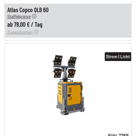
n
78,00 €
Atlas Copco QLB 60
Staffelpreise
ung
12,00 €
ab
78,00 €
/
Tag
Zusatzkosten
Strom | Licht
Bühl
,
77815