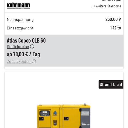
+ weitere Standorte
134,00 €
Nennspannung
230,00 V
111,00 €
Einsatzgewicht
1,12 to
92,00 €
n
78,00 €
Atlas Copco QLB 60
Staffelpreise
ung
12,00 €
ab
78,00 €
/
Tag
Zusatzkosten
Strom | Licht