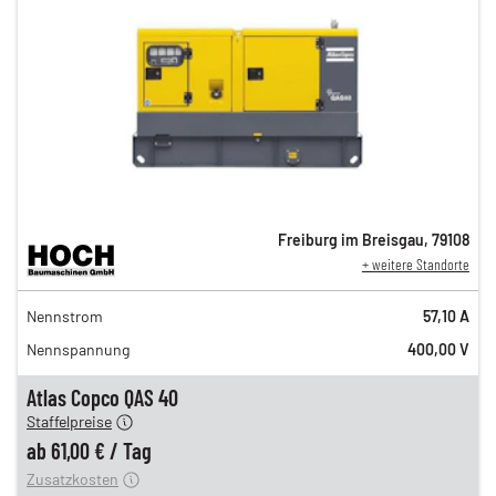
Freiburg im Breisgau
,
79108
+ weitere Standorte
104,00 €
Nennstrom
57,10 A
86,00 €
Nennspannung
400,00 V
71,00 €
n
61,00 €
Atlas Copco QAS 40
Staffelpreise
ung
12,00 €
ab
61,00 €
/
Tag
Zusatzkosten