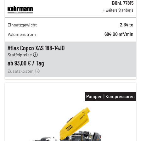
Bühl
,
77815
+ weitere Standorte
162,00 €
Einsatzgewicht
2,34 to
135,00 €
Volumenstrom
684,00 m³/min
112,00 €
n
93,00 €
Atlas Copco XAS 188-14JD
Staffelpreise
ung
12,00 €
ab
93,00 €
/
Tag
Zusatzkosten
Pumpen | Kompressoren