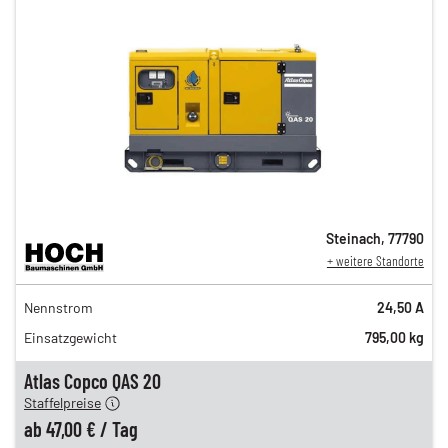
Steinach
,
77790
+ weitere Standorte
82,00 €
Nennstrom
24,50 A
n
68,00 €
Einsatzgewicht
795,00 kg
n
58,00 €
en
47,00 €
Atlas Copco QAS 20
Staffelpreise
ung
12,00 €
ab
47,00 €
/
Tag